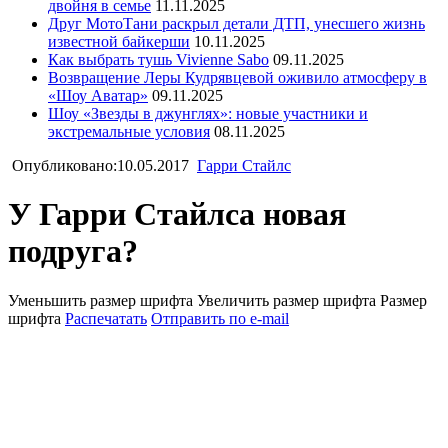
двойня в семье
11.11.2025
Друг МотоТани раскрыл детали ДТП, унесшего жизнь
известной байкерши
10.11.2025
Как выбрать тушь Vivienne Sabo
09.11.2025
Возвращение Леры Кудрявцевой оживило атмосферу в
«Шоу Аватар»
09.11.2025
Шоу «Звезды в джунглях»: новые участники и
экстремальные условия
08.11.2025
Опубликовано:10.05.2017
Гарри Стайлс
У Гарри Стайлса новая
подруга?
Уменьшить размер шрифта
Увеличить размер шрифта
Размер
шрифта
Распечатать
Отправить по e-mail