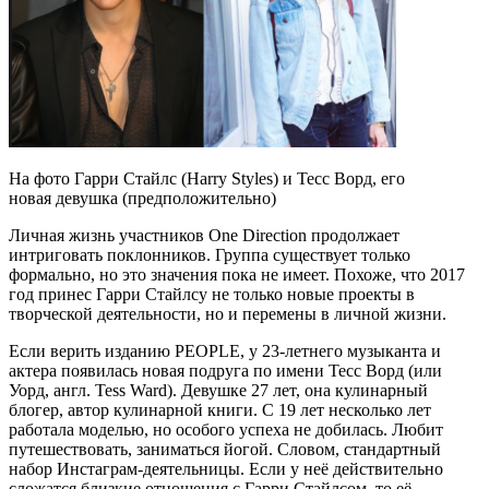
На фото Гарри Стайлс (Harry Styles) и Тесс Ворд, его
новая девушка (предположительно)
Личная жизнь участников One Direction продолжает
интриговать поклонников. Группа существует только
формально, но это значения пока не имеет. Похоже, что 2017
год принес Гарри Стайлсу не только новые проекты в
творческой деятельности, но и перемены в личной жизни.
Если верить изданию PEOPLE, у 23-летнего музыканта и
актера появилась новая подруга по имени Тесс Ворд (или
Уорд, англ. Tess Ward). Девушке 27 лет, она кулинарный
блогер, автор кулинарной книги. С 19 лет несколько лет
работала моделью, но особого успеха не добилась. Любит
путешествовать, заниматься йогой. Словом, стандартный
набор Инстаграм-деятельницы. Если у неё действительно
сложатся близкие отношения с Гарри Стайлсом, то её