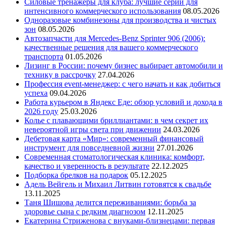
Силовые тренажеры для клуба: лучшие серии для
интенсивного коммерческого использования
08.05.2026
Одноразовые комбинезоны для производства и чистых
зон
08.05.2026
Автозапчасти для Mercedes-Benz Sprinter 906 (2006):
качественные решения для вашего коммерческого
транспорта
01.05.2026
Лизинг в России: почему бизнес выбирает автомобили и
технику в рассрочку
27.04.2026
Профессия event-менеджер: с чего начать и как добиться
успеха
09.04.2026
Работа курьером в Яндекс Еде: обзор условий и дохода в
2026 году
25.03.2026
Колье с плавающими бриллиантами: в чем секрет их
невероятной игры света при движении
24.03.2026
Дебетовая карта «Мир»: современный финансовый
инструмент для повседневной жизни
27.01.2026
Современная стоматологическая клиника: комфорт,
качество и уверенность в результате
22.12.2025
Подборка брелков на подарок
05.12.2025
Адель Вейгель и Михаил Литвин готовятся к свадьбе
13.11.2025
Таня Шишова делится переживаниями: борьба за
здоровье сына с редким диагнозом
12.11.2025
Екатерина Стриженова с внуками-близнецами: первая