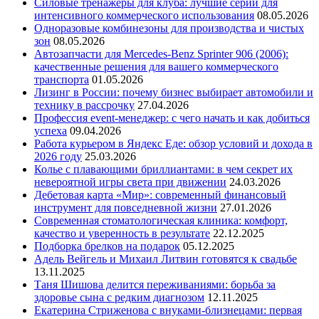
Силовые тренажеры для клуба: лучшие серии для
интенсивного коммерческого использования
08.05.2026
Одноразовые комбинезоны для производства и чистых
зон
08.05.2026
Автозапчасти для Mercedes-Benz Sprinter 906 (2006):
качественные решения для вашего коммерческого
транспорта
01.05.2026
Лизинг в России: почему бизнес выбирает автомобили и
технику в рассрочку
27.04.2026
Профессия event-менеджер: с чего начать и как добиться
успеха
09.04.2026
Работа курьером в Яндекс Еде: обзор условий и дохода в
2026 году
25.03.2026
Колье с плавающими бриллиантами: в чем секрет их
невероятной игры света при движении
24.03.2026
Дебетовая карта «Мир»: современный финансовый
инструмент для повседневной жизни
27.01.2026
Современная стоматологическая клиника: комфорт,
качество и уверенность в результате
22.12.2025
Подборка брелков на подарок
05.12.2025
Адель Вейгель и Михаил Литвин готовятся к свадьбе
13.11.2025
Таня Шишова делится переживаниями: борьба за
здоровье сына с редким диагнозом
12.11.2025
Екатерина Стриженова с внуками-близнецами: первая