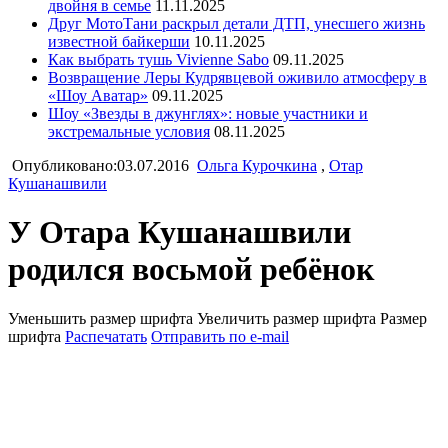
двойня в семье
11.11.2025
Друг МотоТани раскрыл детали ДТП, унесшего жизнь
известной байкерши
10.11.2025
Как выбрать тушь Vivienne Sabo
09.11.2025
Возвращение Леры Кудрявцевой оживило атмосферу в
«Шоу Аватар»
09.11.2025
Шоу «Звезды в джунглях»: новые участники и
экстремальные условия
08.11.2025
Опубликовано:03.07.2016
Ольга Курочкина
,
Отар
Кушанашвили
У Отара Кушанашвили
родился восьмой ребёнок
Уменьшить размер шрифта
Увеличить размер шрифта
Размер
шрифта
Распечатать
Отправить по e-mail