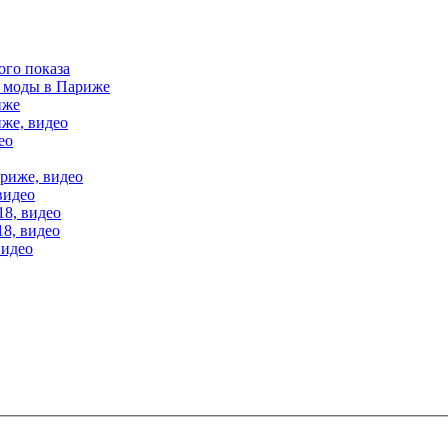
ого показа
е моды в Париже
иже
иже, видео
ео
ариже, видео
видео
18, видео
18, видео
видео