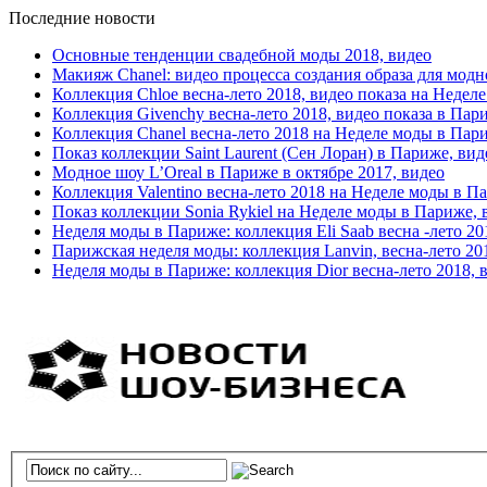
Последние новости
Основные тенденции свадебной моды 2018, видео
Макияж Chanel: видео процесса создания образа для модн
Коллекция Chloe весна-лето 2018, видео показа на Недел
Коллекция Givenchy весна-лето 2018, видео показа в Пар
Коллекция Chanel весна-лето 2018 на Неделе моды в Пар
Показ коллекции Saint Laurent (Сен Лоран) в Париже, вид
Модное шоу L’Oreal в Париже в октябре 2017, видео
Коллекция Valentino весна-лето 2018 на Неделе моды в П
Показ коллекции Sonia Rykiel на Неделе моды в Париже, 
Неделя моды в Париже: коллекция Eli Saab весна -лето 20
Парижская неделя моды: коллекция Lanvin, весна-лето 20
Неделя моды в Париже: коллекция Dior весна-лето 2018, 