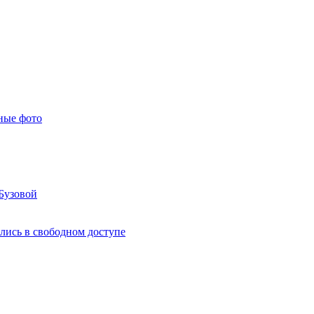
ные фото
Бузовой
лись в свободном доступе