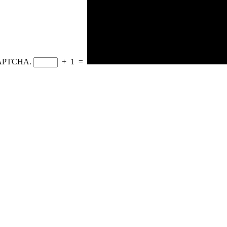
CAPTCHA.
+
1
=