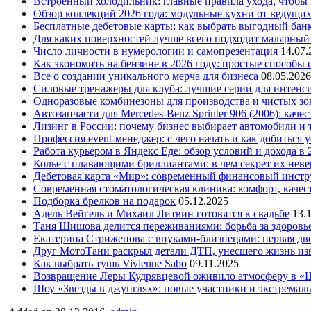
Встроенный холодильник: главные правила ухода, чтобы
Обзор коллекций 2026 года: модульные кухни от ведущи
Бесплатные дебетовые карты: как выбрать выгодный бан
Для каких поверхностей лучше всего подходит малярный
Число личности в нумерологии и самопрезентация
14.07.
Как экономить на бензине в 2026 году: простые способы
Все о создании уникального мерча для бизнеса
08.05.2026
Силовые тренажеры для клуба: лучшие серии для интенс
Одноразовые комбинезоны для производства и чистых зо
Автозапчасти для Mercedes-Benz Sprinter 906 (2006): кач
Лизинг в России: почему бизнес выбирает автомобили и 
Профессия event-менеджер: с чего начать и как добиться 
Работа курьером в Яндекс Еде: обзор условий и дохода в 
Колье с плавающими бриллиантами: в чем секрет их нев
Дебетовая карта «Мир»: современный финансовый инстр
Современная стоматологическая клиника: комфорт, качест
Подборка брелков на подарок
05.12.2025
Адель Вейгель и Михаил Литвин готовятся к свадьбе
13.
Таня Шишова делится переживаниями: борьба за здоровь
Екатерина Стриженова с внуками-близнецами: первая дво
Друг МотоТани раскрыл детали ДТП, унесшего жизнь из
Как выбрать тушь Vivienne Sabo
09.11.2025
Возвращение Леры Кудрявцевой оживило атмосферу в «
Шоу «Звезды в джунглях»: новые участники и экстремал