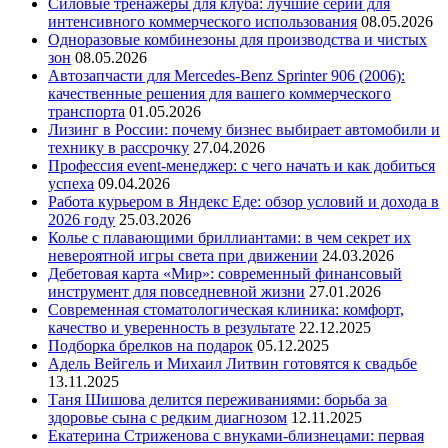
Силовые тренажеры для клуба: лучшие серии для
интенсивного коммерческого использования
08.05.2026
Одноразовые комбинезоны для производства и чистых
зон
08.05.2026
Автозапчасти для Mercedes-Benz Sprinter 906 (2006):
качественные решения для вашего коммерческого
транспорта
01.05.2026
Лизинг в России: почему бизнес выбирает автомобили и
технику в рассрочку
27.04.2026
Профессия event-менеджер: с чего начать и как добиться
успеха
09.04.2026
Работа курьером в Яндекс Еде: обзор условий и дохода в
2026 году
25.03.2026
Колье с плавающими бриллиантами: в чем секрет их
невероятной игры света при движении
24.03.2026
Дебетовая карта «Мир»: современный финансовый
инструмент для повседневной жизни
27.01.2026
Современная стоматологическая клиника: комфорт,
качество и уверенность в результате
22.12.2025
Подборка брелков на подарок
05.12.2025
Адель Вейгель и Михаил Литвин готовятся к свадьбе
13.11.2025
Таня Шишова делится переживаниями: борьба за
здоровье сына с редким диагнозом
12.11.2025
Екатерина Стриженова с внуками-близнецами: первая