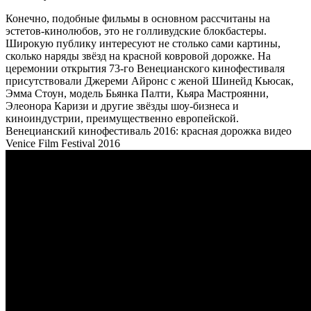
Конечно, подобные фильмы в основном рассчитаны на
эстетов-кинолюбов, это не голливудские блокбастеры.
Широкую публику интересуют не столько сами картины,
сколько наряды звёзд на красной ковровой дорожке. На
церемонии открытия 73-го Венецианского кинофестиваля
присутствовали Джереми Айронс с женой Шинейд Кьюсак,
Эмма Стоун, модель Бьянка Палти, Кьяра Мастроянни,
Элеонора Каризи и другие звёзды шоу-бизнеса и
киноиндустрии, преимущественно европейской.
Венецианский кинофестиваль 2016: красная дорожка видео
Venice Film Festival 2016