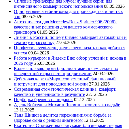
Силовые тренажеры для клуба: лучшие серии для
интенсивного коммерческого использования
08.05.2026
Одноразовые комбинезоны для производства и чистых
зон
08.05.2026
Автозапчасти для Mercedes-Benz Sprinter 906 (2006):
качественные решения для вашего коммерческого
транспорта
01.05.2026
Лизинг в России: почему бизнес выбирает автомобили и
технику в рассрочку
27.04.2026
Профессия event-менеджер: с чего начать и как добиться
успеха
09.04.2026
Работа курьером в Яндекс Еде: обзор условий и дохода в
2026 году
25.03.2026
Колье с плавающими бриллиантами: в чем секрет их
невероятной игры света при движении
24.03.2026
Дебетовая карта «Мир»: современный финансовый
инструмент для повседневной жизни
27.01.2026
Современная стоматологическая клиника: комфорт,
качество и уверенность в результате
22.12.2025
Подборка брелков на подарок
05.12.2025
Адель Вейгель и Михаил Литвин готовятся к свадьбе
13.11.2025
Таня Шишова делится переживаниями: борьба за
здоровье сына с редким диагнозом
12.11.2025
Екатерина Стриженова с внуками-близнецами: первая