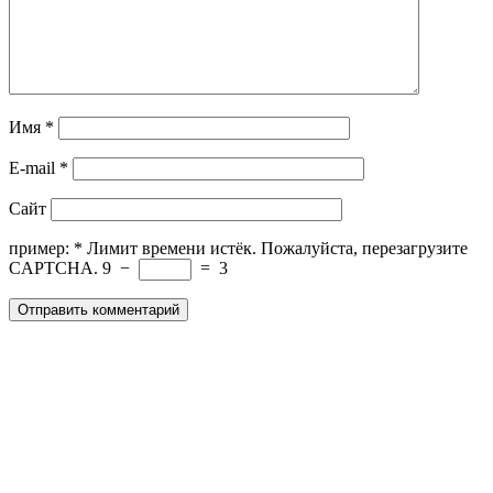
Имя
*
E-mail
*
Сайт
пример:
*
Лимит времени истёк. Пожалуйста, перезагрузите
CAPTCHA.
9
−
=
3