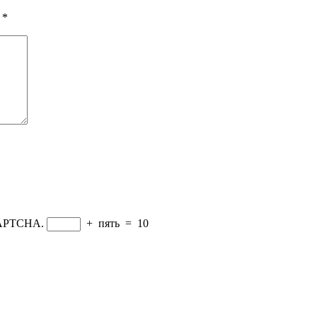
ы
*
CAPTCHA.
+
пять
=
10