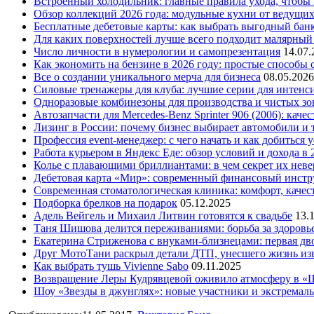
Встроенный холодильник: главные правила ухода, чтобы
Обзор коллекций 2026 года: модульные кухни от ведущи
Бесплатные дебетовые карты: как выбрать выгодный бан
Для каких поверхностей лучше всего подходит малярный
Число личности в нумерологии и самопрезентация
14.07.
Как экономить на бензине в 2026 году: простые способы
Все о создании уникального мерча для бизнеса
08.05.2026
Силовые тренажеры для клуба: лучшие серии для интенс
Одноразовые комбинезоны для производства и чистых зо
Автозапчасти для Mercedes-Benz Sprinter 906 (2006): кач
Лизинг в России: почему бизнес выбирает автомобили и 
Профессия event-менеджер: с чего начать и как добиться 
Работа курьером в Яндекс Еде: обзор условий и дохода в 
Колье с плавающими бриллиантами: в чем секрет их нев
Дебетовая карта «Мир»: современный финансовый инстр
Современная стоматологическая клиника: комфорт, качест
Подборка брелков на подарок
05.12.2025
Адель Вейгель и Михаил Литвин готовятся к свадьбе
13.
Таня Шишова делится переживаниями: борьба за здоровь
Екатерина Стриженова с внуками-близнецами: первая дво
Друг МотоТани раскрыл детали ДТП, унесшего жизнь из
Как выбрать тушь Vivienne Sabo
09.11.2025
Возвращение Леры Кудрявцевой оживило атмосферу в «
Шоу «Звезды в джунглях»: новые участники и экстремал