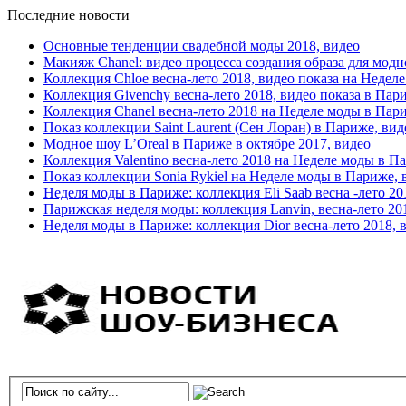
Последние новости
Основные тенденции свадебной моды 2018, видео
Макияж Chanel: видео процесса создания образа для модн
Коллекция Chloe весна-лето 2018, видео показа на Недел
Коллекция Givenchy весна-лето 2018, видео показа в Пар
Коллекция Chanel весна-лето 2018 на Неделе моды в Пар
Показ коллекции Saint Laurent (Сен Лоран) в Париже, вид
Модное шоу L’Oreal в Париже в октябре 2017, видео
Коллекция Valentino весна-лето 2018 на Неделе моды в П
Показ коллекции Sonia Rykiel на Неделе моды в Париже, 
Неделя моды в Париже: коллекция Eli Saab весна -лето 20
Парижская неделя моды: коллекция Lanvin, весна-лето 20
Неделя моды в Париже: коллекция Dior весна-лето 2018, 