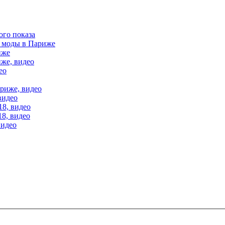
ого показа
е моды в Париже
иже
иже, видео
ео
ариже, видео
видео
18, видео
18, видео
видео