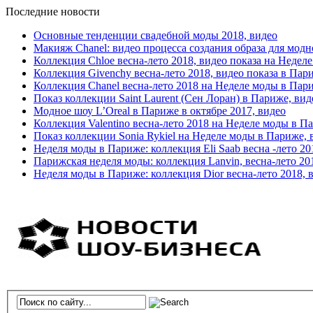
Последние новости
Основные тенденции свадебной моды 2018, видео
Макияж Chanel: видео процесса создания образа для модн
Коллекция Chloe весна-лето 2018, видео показа на Недел
Коллекция Givenchy весна-лето 2018, видео показа в Пар
Коллекция Chanel весна-лето 2018 на Неделе моды в Пар
Показ коллекции Saint Laurent (Сен Лоран) в Париже, вид
Модное шоу L’Oreal в Париже в октябре 2017, видео
Коллекция Valentino весна-лето 2018 на Неделе моды в П
Показ коллекции Sonia Rykiel на Неделе моды в Париже, 
Неделя моды в Париже: коллекция Eli Saab весна -лето 20
Парижская неделя моды: коллекция Lanvin, весна-лето 20
Неделя моды в Париже: коллекция Dior весна-лето 2018, 