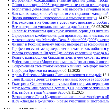
Встроенный холодильник: главные правила ухода, чтобы
Обзор коллекций 2026 года: модульные кухни от ведущи
Бесплатные дебетовые карты: как выбрать выгодный бан
Для каких поверхностей лучше всего подходит малярный
Число личности в нумерологии и самопрезентация
14.07.
Как экономить на бензине в 2026 году: простые способы
Все о создании уникального мерча для бизнеса
08.05.2026
Силовые тренажеры для клуба: лучшие серии для интенс
Одноразовые комбинезоны для производства и чистых зо
Автозапчасти для Mercedes-Benz Sprinter 906 (2006): кач
Лизинг в России: почему бизнес выбирает автомобили и 
Профессия event-менеджер: с чего начать и как добиться 
Работа курьером в Яндекс Еде: обзор условий и дохода в 
Колье с плавающими бриллиантами: в чем секрет их нев
Дебетовая карта «Мир»: современный финансовый инстр
Современная стоматологическая клиника: комфорт, качест
Подборка брелков на подарок
05.12.2025
Адель Вейгель и Михаил Литвин готовятся к свадьбе
13.
Таня Шишова делится переживаниями: борьба за здоровь
Екатерина Стриженова с внуками-близнецами: первая дво
Друг МотоТани раскрыл детали ДТП, унесшего жизнь из
Как выбрать тушь Vivienne Sabo
09.11.2025
Возвращение Леры Кудрявцевой оживило атмосферу в «
Шоу «Звезды в джунглях»: новые участники и экстремал