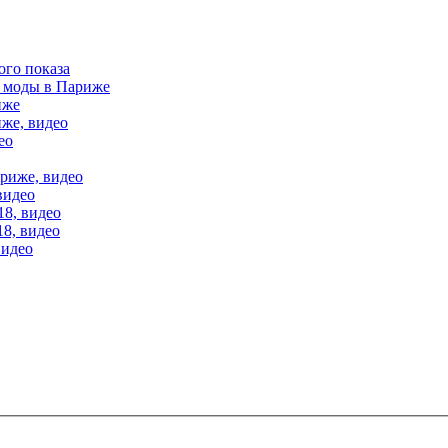
ого показа
е моды в Париже
иже
иже, видео
ео
ариже, видео
видео
18, видео
18, видео
видео