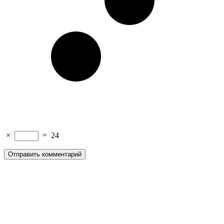
×
=
24