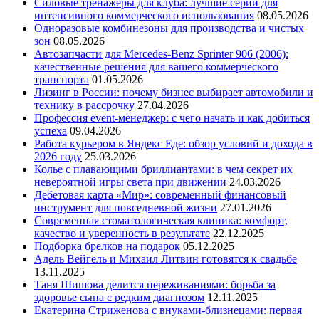
Силовые тренажеры для клуба: лучшие серии для
интенсивного коммерческого использования
08.05.2026
Одноразовые комбинезоны для производства и чистых
зон
08.05.2026
Автозапчасти для Mercedes-Benz Sprinter 906 (2006):
качественные решения для вашего коммерческого
транспорта
01.05.2026
Лизинг в России: почему бизнес выбирает автомобили и
технику в рассрочку
27.04.2026
Профессия event-менеджер: с чего начать и как добиться
успеха
09.04.2026
Работа курьером в Яндекс Еде: обзор условий и дохода в
2026 году
25.03.2026
Колье с плавающими бриллиантами: в чем секрет их
невероятной игры света при движении
24.03.2026
Дебетовая карта «Мир»: современный финансовый
инструмент для повседневной жизни
27.01.2026
Современная стоматологическая клиника: комфорт,
качество и уверенность в результате
22.12.2025
Подборка брелков на подарок
05.12.2025
Адель Вейгель и Михаил Литвин готовятся к свадьбе
13.11.2025
Таня Шишова делится переживаниями: борьба за
здоровье сына с редким диагнозом
12.11.2025
Екатерина Стриженова с внуками-близнецами: первая