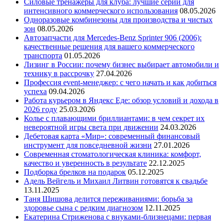
Силовые тренажеры для клуба: лучшие серии для
интенсивного коммерческого использования
08.05.2026
Одноразовые комбинезоны для производства и чистых
зон
08.05.2026
Автозапчасти для Mercedes-Benz Sprinter 906 (2006):
качественные решения для вашего коммерческого
транспорта
01.05.2026
Лизинг в России: почему бизнес выбирает автомобили и
технику в рассрочку
27.04.2026
Профессия event-менеджер: с чего начать и как добиться
успеха
09.04.2026
Работа курьером в Яндекс Еде: обзор условий и дохода в
2026 году
25.03.2026
Колье с плавающими бриллиантами: в чем секрет их
невероятной игры света при движении
24.03.2026
Дебетовая карта «Мир»: современный финансовый
инструмент для повседневной жизни
27.01.2026
Современная стоматологическая клиника: комфорт,
качество и уверенность в результате
22.12.2025
Подборка брелков на подарок
05.12.2025
Адель Вейгель и Михаил Литвин готовятся к свадьбе
13.11.2025
Таня Шишова делится переживаниями: борьба за
здоровье сына с редким диагнозом
12.11.2025
Екатерина Стриженова с внуками-близнецами: первая