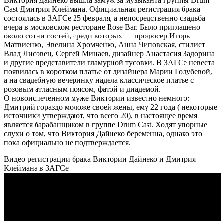
Виктория Дайнеко вышла замуж за музыканта группы Drum
Cast Дмитрия Клеймана. Официальная регистрация брака
состоялась в ЗАГСе 25 февраля, а непосредственно свадьба —
вчера в московском ресторане Rose Bar. Было приглашено
около сотни гостей, среди которых — продюсер Игорь
Матвиенко, Эвелина Хромченко, Анна Чиповская, стилист
Влад Лисовец, Сергей Минаев, дизайнер Анастасия Задорина
и другие представители гламурной тусовки. В ЗАГСе невеста
появилась в коротком платье от дизайнера Марии Голубевой,
а на свадебную вечеринку надела классическое платье с
розовым атласным поясом, фатой и диадемой.
О новоиспеченном муже Виктории известно немного:
Дмитрий гораздо моложе своей жены, ему 22 года ( некоторые
источники утверждают, что всего 20), в настоящее время
является барабанщиком в группе Drum Cast. Ходят упорные
слухи о том, что Виктория Дайнеко беременна, однако это
пока официально не подтверждается.
Видео регистрации брака Виктории Дайнеко и Дмитрия
Клеймана в ЗАГСе