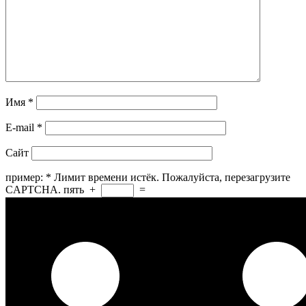
Имя
*
E-mail
*
Сайт
пример:
*
Лимит времени истёк. Пожалуйста, перезагрузите
CAPTCHA.
пять
+
=