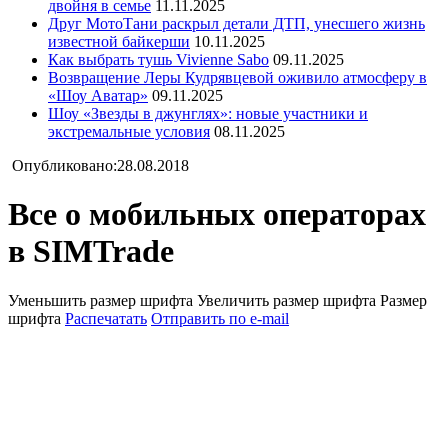
двойня в семье
11.11.2025
Друг МотоТани раскрыл детали ДТП, унесшего жизнь
известной байкерши
10.11.2025
Как выбрать тушь Vivienne Sabo
09.11.2025
Возвращение Леры Кудрявцевой оживило атмосферу в
«Шоу Аватар»
09.11.2025
Шоу «Звезды в джунглях»: новые участники и
экстремальные условия
08.11.2025
Опубликовано:28.08.2018
Все о мобильных операторах
в SIMTrade
Уменьшить размер шрифта
Увеличить размер шрифта
Размер
шрифта
Распечатать
Отправить по e-mail