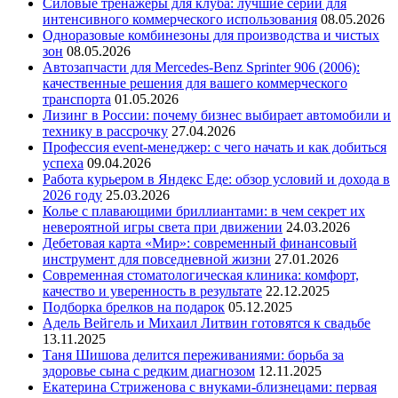
Силовые тренажеры для клуба: лучшие серии для
интенсивного коммерческого использования
08.05.2026
Одноразовые комбинезоны для производства и чистых
зон
08.05.2026
Автозапчасти для Mercedes-Benz Sprinter 906 (2006):
качественные решения для вашего коммерческого
транспорта
01.05.2026
Лизинг в России: почему бизнес выбирает автомобили и
технику в рассрочку
27.04.2026
Профессия event-менеджер: с чего начать и как добиться
успеха
09.04.2026
Работа курьером в Яндекс Еде: обзор условий и дохода в
2026 году
25.03.2026
Колье с плавающими бриллиантами: в чем секрет их
невероятной игры света при движении
24.03.2026
Дебетовая карта «Мир»: современный финансовый
инструмент для повседневной жизни
27.01.2026
Современная стоматологическая клиника: комфорт,
качество и уверенность в результате
22.12.2025
Подборка брелков на подарок
05.12.2025
Адель Вейгель и Михаил Литвин готовятся к свадьбе
13.11.2025
Таня Шишова делится переживаниями: борьба за
здоровье сына с редким диагнозом
12.11.2025
Екатерина Стриженова с внуками-близнецами: первая