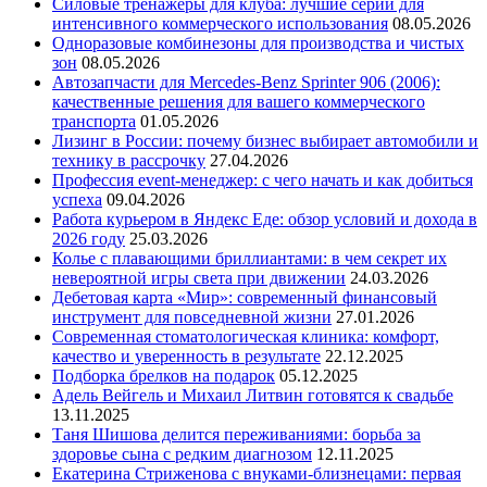
Силовые тренажеры для клуба: лучшие серии для
интенсивного коммерческого использования
08.05.2026
Одноразовые комбинезоны для производства и чистых
зон
08.05.2026
Автозапчасти для Mercedes-Benz Sprinter 906 (2006):
качественные решения для вашего коммерческого
транспорта
01.05.2026
Лизинг в России: почему бизнес выбирает автомобили и
технику в рассрочку
27.04.2026
Профессия event-менеджер: с чего начать и как добиться
успеха
09.04.2026
Работа курьером в Яндекс Еде: обзор условий и дохода в
2026 году
25.03.2026
Колье с плавающими бриллиантами: в чем секрет их
невероятной игры света при движении
24.03.2026
Дебетовая карта «Мир»: современный финансовый
инструмент для повседневной жизни
27.01.2026
Современная стоматологическая клиника: комфорт,
качество и уверенность в результате
22.12.2025
Подборка брелков на подарок
05.12.2025
Адель Вейгель и Михаил Литвин готовятся к свадьбе
13.11.2025
Таня Шишова делится переживаниями: борьба за
здоровье сына с редким диагнозом
12.11.2025
Екатерина Стриженова с внуками-близнецами: первая