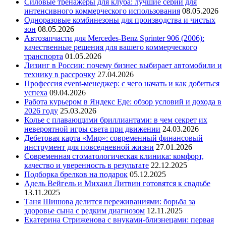
Силовые тренажеры для клуба: лучшие серии для
интенсивного коммерческого использования
08.05.2026
Одноразовые комбинезоны для производства и чистых
зон
08.05.2026
Автозапчасти для Mercedes-Benz Sprinter 906 (2006):
качественные решения для вашего коммерческого
транспорта
01.05.2026
Лизинг в России: почему бизнес выбирает автомобили и
технику в рассрочку
27.04.2026
Профессия event-менеджер: с чего начать и как добиться
успеха
09.04.2026
Работа курьером в Яндекс Еде: обзор условий и дохода в
2026 году
25.03.2026
Колье с плавающими бриллиантами: в чем секрет их
невероятной игры света при движении
24.03.2026
Дебетовая карта «Мир»: современный финансовый
инструмент для повседневной жизни
27.01.2026
Современная стоматологическая клиника: комфорт,
качество и уверенность в результате
22.12.2025
Подборка брелков на подарок
05.12.2025
Адель Вейгель и Михаил Литвин готовятся к свадьбе
13.11.2025
Таня Шишова делится переживаниями: борьба за
здоровье сына с редким диагнозом
12.11.2025
Екатерина Стриженова с внуками-близнецами: первая