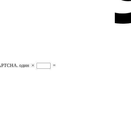
CAPTCHA.
один
×
=