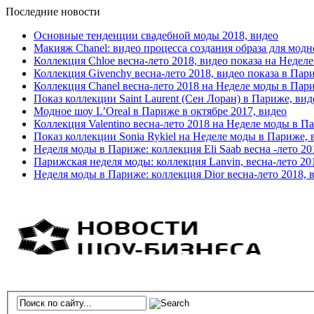
Последние новости
Основные тенденции свадебной моды 2018, видео
Макияж Chanel: видео процесса создания образа для модн
Коллекция Chloe весна-лето 2018, видео показа на Недел
Коллекция Givenchy весна-лето 2018, видео показа в Пар
Коллекция Chanel весна-лето 2018 на Неделе моды в Пар
Показ коллекции Saint Laurent (Сен Лоран) в Париже, вид
Модное шоу L’Oreal в Париже в октябре 2017, видео
Коллекция Valentino весна-лето 2018 на Неделе моды в П
Показ коллекции Sonia Rykiel на Неделе моды в Париже, 
Неделя моды в Париже: коллекция Eli Saab весна -лето 20
Парижская неделя моды: коллекция Lanvin, весна-лето 20
Неделя моды в Париже: коллекция Dior весна-лето 2018, 