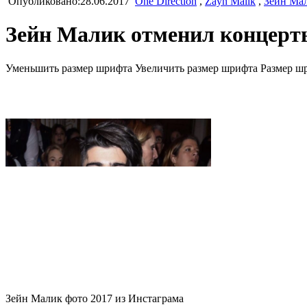
Опубликовано:28.06.2017
One Direction
,
Zayn Malik
,
Зейн Ма
Зейн Малик отменил концерты
Уменьшить размер шрифта
Увеличить размер шрифта
Размер ш
Зейн Малик фото 2017 из Инстаграма