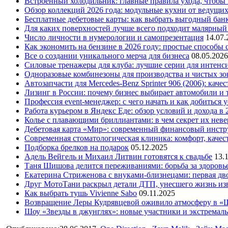
Встроенный холодильник: главные правила ухода, чтобы
Обзор коллекций 2026 года: модульные кухни от ведущи
Бесплатные дебетовые карты: как выбрать выгодный бан
Для каких поверхностей лучше всего подходит малярный
Число личности в нумерологии и самопрезентация
14.07.
Как экономить на бензине в 2026 году: простые способы
Все о создании уникального мерча для бизнеса
08.05.2026
Силовые тренажеры для клуба: лучшие серии для интенс
Одноразовые комбинезоны для производства и чистых зо
Автозапчасти для Mercedes-Benz Sprinter 906 (2006): кач
Лизинг в России: почему бизнес выбирает автомобили и 
Профессия event-менеджер: с чего начать и как добиться 
Работа курьером в Яндекс Еде: обзор условий и дохода в 
Колье с плавающими бриллиантами: в чем секрет их нев
Дебетовая карта «Мир»: современный финансовый инстр
Современная стоматологическая клиника: комфорт, качест
Подборка брелков на подарок
05.12.2025
Адель Вейгель и Михаил Литвин готовятся к свадьбе
13.
Таня Шишова делится переживаниями: борьба за здоровь
Екатерина Стриженова с внуками-близнецами: первая дво
Друг МотоТани раскрыл детали ДТП, унесшего жизнь из
Как выбрать тушь Vivienne Sabo
09.11.2025
Возвращение Леры Кудрявцевой оживило атмосферу в «
Шоу «Звезды в джунглях»: новые участники и экстремал