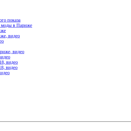
ого показа
е моды в Париже
иже
иже, видео
ео
ариже, видео
видео
18, видео
18, видео
видео