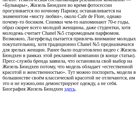
«Бульвары», Жизель Бюндхен во время фотосессии
прогуливается по ночному Парижу, останавливается на
знаменитом «мосту любви», около Cafe de Flore, однако
почему-то босиком. Снимки чем-то напоминают 70-е годы,
образ скорее всего молодой женщины, даже студентки, хотя
молодежь считает Chanel №5 старомодным парфюмом.
Возможно, Лагерфельд пытается привлечь внимание молодых
покупательниц, хотя традиционно Chanel №5 предназначался
для зрелых женщин. Ранее было подготовлено видео с Жизель
Бюндхен в рамках этой рекламной компании (в конце статьи).
Пресс-служба бренда заявила, что остановила свой выбор на
Жизель Бюндхен потому, что модель обладает «естественной
красотой и женственностью». Тут можно поспорить, модели в
большинстве своём классической красотой не отличаются, им
это и не нужно,они демонстрируют одежду, а не себя.
Биография Жизель Бюндхен
здесь
.