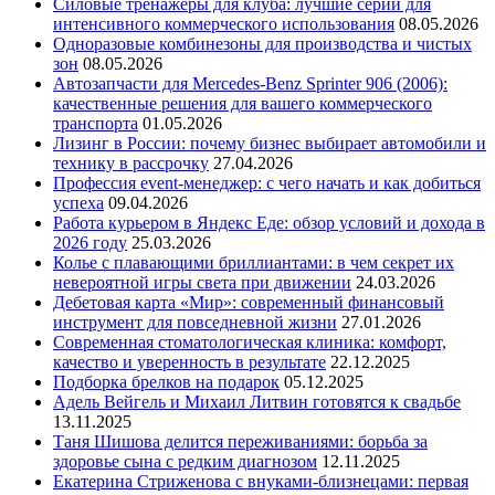
Силовые тренажеры для клуба: лучшие серии для
интенсивного коммерческого использования
08.05.2026
Одноразовые комбинезоны для производства и чистых
зон
08.05.2026
Автозапчасти для Mercedes-Benz Sprinter 906 (2006):
качественные решения для вашего коммерческого
транспорта
01.05.2026
Лизинг в России: почему бизнес выбирает автомобили и
технику в рассрочку
27.04.2026
Профессия event-менеджер: с чего начать и как добиться
успеха
09.04.2026
Работа курьером в Яндекс Еде: обзор условий и дохода в
2026 году
25.03.2026
Колье с плавающими бриллиантами: в чем секрет их
невероятной игры света при движении
24.03.2026
Дебетовая карта «Мир»: современный финансовый
инструмент для повседневной жизни
27.01.2026
Современная стоматологическая клиника: комфорт,
качество и уверенность в результате
22.12.2025
Подборка брелков на подарок
05.12.2025
Адель Вейгель и Михаил Литвин готовятся к свадьбе
13.11.2025
Таня Шишова делится переживаниями: борьба за
здоровье сына с редким диагнозом
12.11.2025
Екатерина Стриженова с внуками-близнецами: первая