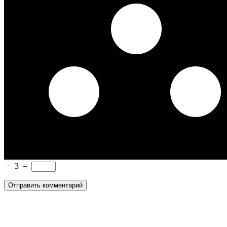
−
3
=