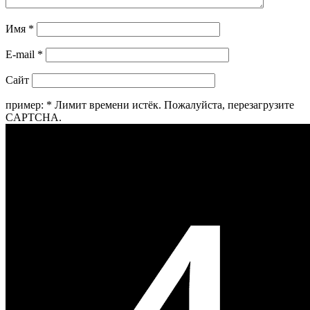
Имя
*
E-mail
*
Сайт
пример:
*
Лимит времени истёк. Пожалуйста, перезагрузите
CAPTCHA.