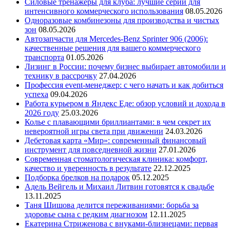
Силовые тренажеры для клуба: лучшие серии для
интенсивного коммерческого использования
08.05.2026
Одноразовые комбинезоны для производства и чистых
зон
08.05.2026
Автозапчасти для Mercedes-Benz Sprinter 906 (2006):
качественные решения для вашего коммерческого
транспорта
01.05.2026
Лизинг в России: почему бизнес выбирает автомобили и
технику в рассрочку
27.04.2026
Профессия event-менеджер: с чего начать и как добиться
успеха
09.04.2026
Работа курьером в Яндекс Еде: обзор условий и дохода в
2026 году
25.03.2026
Колье с плавающими бриллиантами: в чем секрет их
невероятной игры света при движении
24.03.2026
Дебетовая карта «Мир»: современный финансовый
инструмент для повседневной жизни
27.01.2026
Современная стоматологическая клиника: комфорт,
качество и уверенность в результате
22.12.2025
Подборка брелков на подарок
05.12.2025
Адель Вейгель и Михаил Литвин готовятся к свадьбе
13.11.2025
Таня Шишова делится переживаниями: борьба за
здоровье сына с редким диагнозом
12.11.2025
Екатерина Стриженова с внуками-близнецами: первая