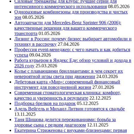
Силовые тренажеры для клуба: лучшие серии для
интенсивного коммерческого использования
08.05.2026
Одноразовые комбинезоны для производства и чистых
зон
08.05.2026
Автозапчасти для Mercedes-Benz Sprinter 906 (2006):
качественные решения для вашего коммерческого
транспорта
01.05.2026
Лизинг в России: почему бизнес выбирает автомобили и
технику в рассрочку
27.04.2026
Профессия event-менеджер: с чего начать и как добиться
успеха
09.04.2026
Работа курьером в Яндекс Еде: обзор условий и дохода в
2026 году
25.03.2026
Колье с плавающими бриллиантами: в чем секрет их
невероятной игры света при движении
24.03.2026
Дебетовая карта «Мир»: современный финансовый
инструмент для повседневной жизни
27.01.2026
Современная стоматологическая клиника: комфорт,
качество и уверенность в результате
22.12.2025
Подборка брелков на подарок
05.12.2025
Адель Вейгель и Михаил Литвин готовятся к свадьбе
13.11.2025
Таня Шишова делится переживаниями: борьба за
здоровье сына с редким диагнозом
12.11.2025
Екатерина Стриженова с внуками-близнецами: первая