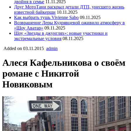
двойня в семье
11.11.2025
Друг МотоТани раскрыл детали ДТП, унесшего жизнь
известной байкерши
10.11.2025
Как выбрать тушь Vivienne Sabo
09.11.2025
Возвращение Леры Кудрявцевой оживило атмосферу в
«Шоу Аватар»
09.11.2025
Шоу «Звезды в джунглях»: новые участники и
экстремальные условия
08.11.2025
Added on 03.11.2015
admin
Алеся Кафельникова о своём
романе с Никитой
Новиковым