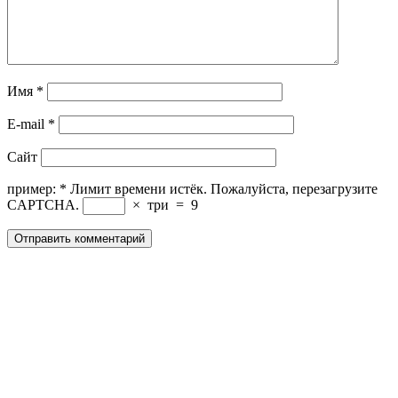
Имя
*
E-mail
*
Сайт
пример:
*
Лимит времени истёк. Пожалуйста, перезагрузите
CAPTCHA.
×
три
=
9