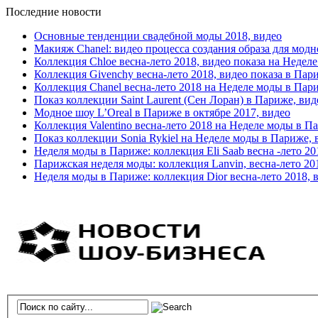
Последние новости
Основные тенденции свадебной моды 2018, видео
Макияж Chanel: видео процесса создания образа для модн
Коллекция Chloe весна-лето 2018, видео показа на Недел
Коллекция Givenchy весна-лето 2018, видео показа в Пар
Коллекция Chanel весна-лето 2018 на Неделе моды в Пар
Показ коллекции Saint Laurent (Сен Лоран) в Париже, вид
Модное шоу L’Oreal в Париже в октябре 2017, видео
Коллекция Valentino весна-лето 2018 на Неделе моды в П
Показ коллекции Sonia Rykiel на Неделе моды в Париже, 
Неделя моды в Париже: коллекция Eli Saab весна -лето 20
Парижская неделя моды: коллекция Lanvin, весна-лето 20
Неделя моды в Париже: коллекция Dior весна-лето 2018, 