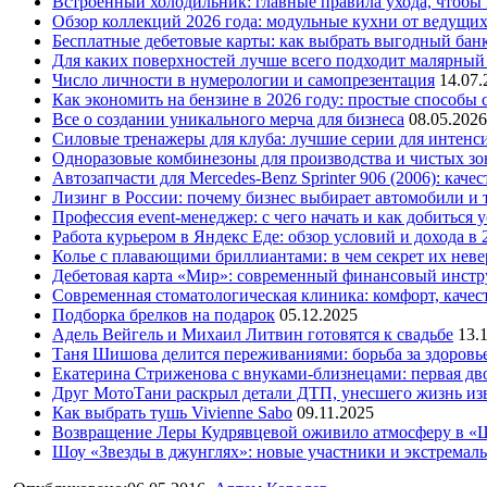
Встроенный холодильник: главные правила ухода, чтобы
Обзор коллекций 2026 года: модульные кухни от ведущи
Бесплатные дебетовые карты: как выбрать выгодный бан
Для каких поверхностей лучше всего подходит малярный
Число личности в нумерологии и самопрезентация
14.07.
Как экономить на бензине в 2026 году: простые способы
Все о создании уникального мерча для бизнеса
08.05.2026
Силовые тренажеры для клуба: лучшие серии для интенс
Одноразовые комбинезоны для производства и чистых зо
Автозапчасти для Mercedes-Benz Sprinter 906 (2006): кач
Лизинг в России: почему бизнес выбирает автомобили и 
Профессия event-менеджер: с чего начать и как добиться 
Работа курьером в Яндекс Еде: обзор условий и дохода в 
Колье с плавающими бриллиантами: в чем секрет их нев
Дебетовая карта «Мир»: современный финансовый инстр
Современная стоматологическая клиника: комфорт, качест
Подборка брелков на подарок
05.12.2025
Адель Вейгель и Михаил Литвин готовятся к свадьбе
13.
Таня Шишова делится переживаниями: борьба за здоровь
Екатерина Стриженова с внуками-близнецами: первая дво
Друг МотоТани раскрыл детали ДТП, унесшего жизнь из
Как выбрать тушь Vivienne Sabo
09.11.2025
Возвращение Леры Кудрявцевой оживило атмосферу в «
Шоу «Звезды в джунглях»: новые участники и экстремал