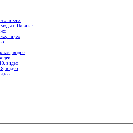
ого показа
е моды в Париже
иже
иже, видео
ео
ариже, видео
видео
18, видео
18, видео
видео