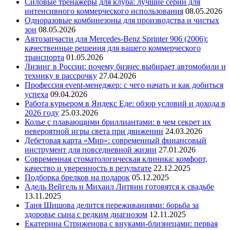
Силовые тренажеры для клуба: лучшие серии для
интенсивного коммерческого использования
08.05.2026
Одноразовые комбинезоны для производства и чистых
зон
08.05.2026
Автозапчасти для Mercedes-Benz Sprinter 906 (2006):
качественные решения для вашего коммерческого
транспорта
01.05.2026
Лизинг в России: почему бизнес выбирает автомобили и
технику в рассрочку
27.04.2026
Профессия event-менеджер: с чего начать и как добиться
успеха
09.04.2026
Работа курьером в Яндекс Еде: обзор условий и дохода в
2026 году
25.03.2026
Колье с плавающими бриллиантами: в чем секрет их
невероятной игры света при движении
24.03.2026
Дебетовая карта «Мир»: современный финансовый
инструмент для повседневной жизни
27.01.2026
Современная стоматологическая клиника: комфорт,
качество и уверенность в результате
22.12.2025
Подборка брелков на подарок
05.12.2025
Адель Вейгель и Михаил Литвин готовятся к свадьбе
13.11.2025
Таня Шишова делится переживаниями: борьба за
здоровье сына с редким диагнозом
12.11.2025
Екатерина Стриженова с внуками-близнецами: первая