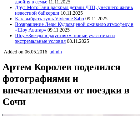
двойня в семье
11.11.2025
Друг МотоТани раскрыл детали ДТП, унесшего жизнь
известной байкерши
10.11.2025
Как выбрать тушь Vivienne Sabo
09.11.2025
Возвращение Леры Кудрявцевой оживило атмосферу в
«Шоу Аватар»
09.11.2025
Шоу «Звезды в джунглях»: новые участники и
экстремальные условия
08.11.2025
Added on 06.05.2016
admin
Артем Королев поделился
фотографиями и
впечатлениями от поездки в
Сочи