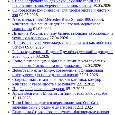
Силовые тренажеры для клуба: лучшие серии для
интенсивного коммерческого использования
08.05.2026
Одноразовые комбинезоны для производства и чистых
зон
08.05.2026
Автозапчасти для Mercedes-Benz Sprinter 906 (2006):
качественные решения для вашего коммерческого
транспорта
01.05.2026
Лизинг в России: почему бизнес выбирает автомобили и
технику в рассрочку
27.04.2026
Профессия event-менеджер: с чего начать и как добиться
успеха
09.04.2026
Работа курьером в Яндекс Еде: обзор условий и дохода в
2026 году
25.03.2026
Колье с плавающими бриллиантами: в чем секрет их
невероятной игры света при движении
24.03.2026
Дебетовая карта «Мир»: современный финансовый
инструмент для повседневной жизни
27.01.2026
Современная стоматологическая клиника: комфорт,
качество и уверенность в результате
22.12.2025
Подборка брелков на подарок
05.12.2025
Адель Вейгель и Михаил Литвин готовятся к свадьбе
13.11.2025
Таня Шишова делится переживаниями: борьба за
здоровье сына с редким диагнозом
12.11.2025
Екатерина Стриженова с внуками-близнецами: первая