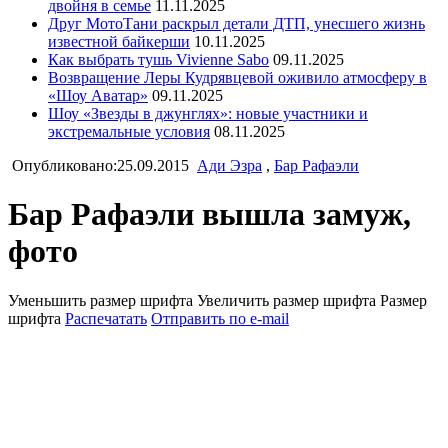
двойня в семье
11.11.2025
Друг МотоТани раскрыл детали ДТП, унесшего жизнь
известной байкерши
10.11.2025
Как выбрать тушь Vivienne Sabo
09.11.2025
Возвращение Леры Кудрявцевой оживило атмосферу в
«Шоу Аватар»
09.11.2025
Шоу «Звезды в джунглях»: новые участники и
экстремальные условия
08.11.2025
Опубликовано:25.09.2015
Ади Эзра
,
Бар Рафаэли
Бар Рафаэли вышла замуж,
фото
Уменьшить размер шрифта
Увеличить размер шрифта
Размер
шрифта
Распечатать
Отправить по e-mail