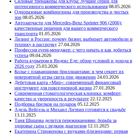
Силовые тренажеры для клуба: лучшие серии для
интенсивного коммерческого использования
08.05.2026
Одноразовые комбинезоны для производства и чистых
зон
08.05.2026
Автозапчасти для Mercedes-Benz Sprinter 906 (2006):
качественные решения для вашего коммерческого
транспорта
01.05.2026
Лизинг в России: почему бизнес выбирает автомобили и
технику в рассрочку
27.04.2026
Профессия event-менеджер: с чего начать и как добиться
успеха
09.04.2026
Работа курьером в Яндекс Еде: обзор условий и дохода в
2026 году
25.03.2026
Колье с плавающими бриллиантами: в чем секрет их
невероятной игры света при движении
24.03.2026
Дебетовая карта «Мир»: современный финансовый
инструмент для повседневной жизни
27.01.2026
Современная стоматологическая клиника: комфорт,
качество и уверенность в результате
22.12.2025
Подборка брелков на подарок
05.12.2025
Адель Вейгель и Михаил Литвин готовятся к свадьбе
13.11.2025
Таня Шишова делится переживаниями: борьба за
здоровье сына с редким диагнозом
12.11.2025
Екатерина Стриженова с внуками-близнецами: первая