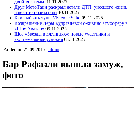
двойня в семье
11.11.2025
Друг МотоТани раскрыл детали ДТП, унесшего жизнь
известной байкерши
10.11.2025
Как выбрать тушь Vivienne Sabo
09.11.2025
Возвращение Леры Кудрявцевой оживило атмосферу в
«Шоу Аватар»
09.11.2025
Шоу «Звезды в джунглях»: новые участники и
экстремальные условия
08.11.2025
Added on 25.09.2015
admin
Бар Рафаэли вышла замуж,
фото