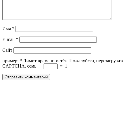
Имя
*
E-mail
*
Сайт
пример:
*
Лимит времени истёк. Пожалуйста, перезагрузите
CAPTCHA.
семь
−
=
1