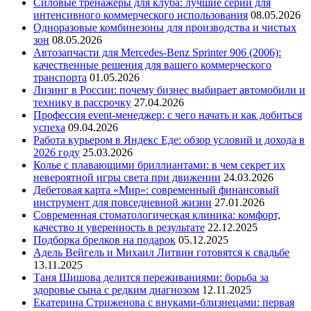
Силовые тренажеры для клуба: лучшие серии для
интенсивного коммерческого использования
08.05.2026
Одноразовые комбинезоны для производства и чистых
зон
08.05.2026
Автозапчасти для Mercedes-Benz Sprinter 906 (2006):
качественные решения для вашего коммерческого
транспорта
01.05.2026
Лизинг в России: почему бизнес выбирает автомобили и
технику в рассрочку
27.04.2026
Профессия event-менеджер: с чего начать и как добиться
успеха
09.04.2026
Работа курьером в Яндекс Еде: обзор условий и дохода в
2026 году
25.03.2026
Колье с плавающими бриллиантами: в чем секрет их
невероятной игры света при движении
24.03.2026
Дебетовая карта «Мир»: современный финансовый
инструмент для повседневной жизни
27.01.2026
Современная стоматологическая клиника: комфорт,
качество и уверенность в результате
22.12.2025
Подборка брелков на подарок
05.12.2025
Адель Вейгель и Михаил Литвин готовятся к свадьбе
13.11.2025
Таня Шишова делится переживаниями: борьба за
здоровье сына с редким диагнозом
12.11.2025
Екатерина Стриженова с внуками-близнецами: первая