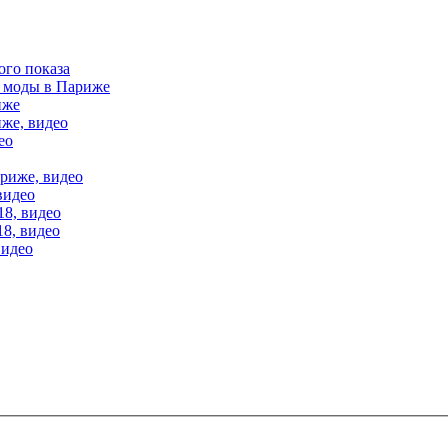
ого показа
е моды в Париже
иже
иже, видео
ео
ариже, видео
видео
18, видео
18, видео
видео