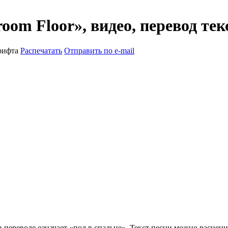
oom Floor», видео, перевод тек
рифта
Распечатать
Отправить по e-mail
переводе означает «пол в спальне». Текст песни можно расценит