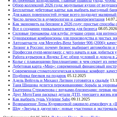
Встроенный холодильник: главные правила ухода, чтобы
Обзор коллекций 2026 года: модульные кухни от ведущи
Бесплатные дебетовые карты: как выбрать выгодный бан
Для каких поверхностей лучше всего подходит малярный
Число личности в нумерологии и самопрезентация
14.07.
Как экономить на бензине в 2026 году: простые способы
Все о создании уникального мерча для бизнеса
08.05.2026
Силовые тренажеры для клуба: лучшие серии для интенс
Одноразовые комбинезоны для производства и чистых зо
Автозапчасти для Mercedes-Benz Sprinter 906 (2006): кач
Лизинг в России: почему бизнес выбирает автомобили и 
Профессия event-менеджер: с чего начать и как добиться 
Работа курьером в Яндекс Еде: обзор условий и дохода в 
Колье с плавающими бриллиантами: в чем секрет их нев
Дебетовая карта «Мир»: современный финансовый инстр
Современная стоматологическая клиника: комфорт, качест
Подборка брелков на подарок
05.12.2025
Адель Вейгель и Михаил Литвин готовятся к свадьбе
13.
Таня Шишова делится переживаниями: борьба за здоровь
Екатерина Стриженова с внуками-близнецами: первая дво
Друг МотоТани раскрыл детали ДТП, унесшего жизнь из
Как выбрать тушь Vivienne Sabo
09.11.2025
Возвращение Леры Кудрявцевой оживило атмосферу в «
Шоу «Звезды в джунглях»: новые участники и экстремал