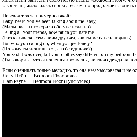
закончены, жаловалась своим друзьям, но продолжает звонить и
Перевод текста примерно такой:
Baby, heard you’ve been talking about me lately,
(Малышка, ты говорила обо мне недавно)
Telling all your friends, how much you hate me
(Рассказывала всем своим друзьям, как ты меня ненавидишь)
But who you calling up, when you get lonely?
(Но кому ты звонишь,когда тебе одиноко?)
You said it was over, but your clothes say different on my bedroom fl
(Ты говорила, что отношения закончены, но твоя одежда на пол
Если оценивать только мелодию, то она незамысловатая и не о
Лиам Пейн — Bedroom Floor видео
Liam Payne — Bedroom Floor (Lyric Video)