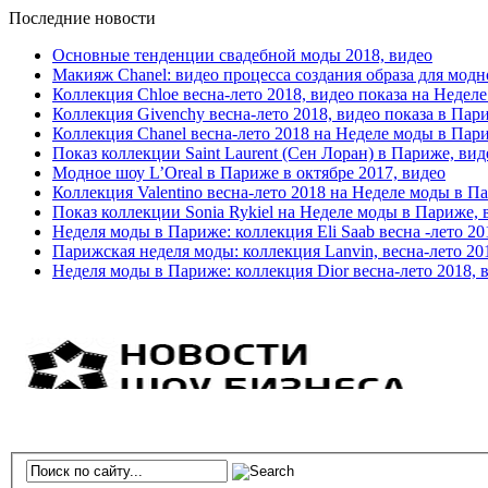
Последние новости
Основные тенденции свадебной моды 2018, видео
Макияж Chanel: видео процесса создания образа для модн
Коллекция Chloe весна-лето 2018, видео показа на Недел
Коллекция Givenchy весна-лето 2018, видео показа в Пар
Коллекция Chanel весна-лето 2018 на Неделе моды в Пар
Показ коллекции Saint Laurent (Сен Лоран) в Париже, вид
Модное шоу L’Oreal в Париже в октябре 2017, видео
Коллекция Valentino весна-лето 2018 на Неделе моды в П
Показ коллекции Sonia Rykiel на Неделе моды в Париже, 
Неделя моды в Париже: коллекция Eli Saab весна -лето 20
Парижская неделя моды: коллекция Lanvin, весна-лето 20
Неделя моды в Париже: коллекция Dior весна-лето 2018, 