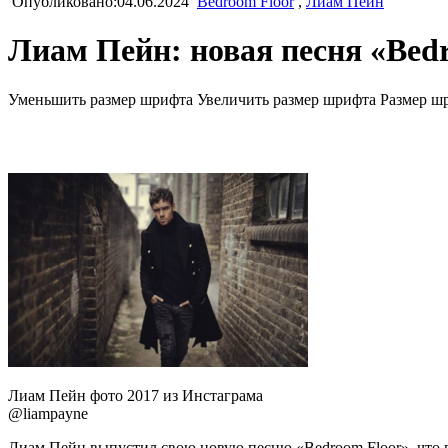
Опубликовано:04.06.2024
Bedroom Floor
,
Лиам Пейн
Лиам Пейн: новая песня «Bedr
Уменьшить размер шрифта
Увеличить размер шрифта
Размер ш
Лиам Пейн фото 2017 из Инстаграма
@liampayne
Лиам Пейн выпустил свою новую песню «Bedroom Floor», что в 