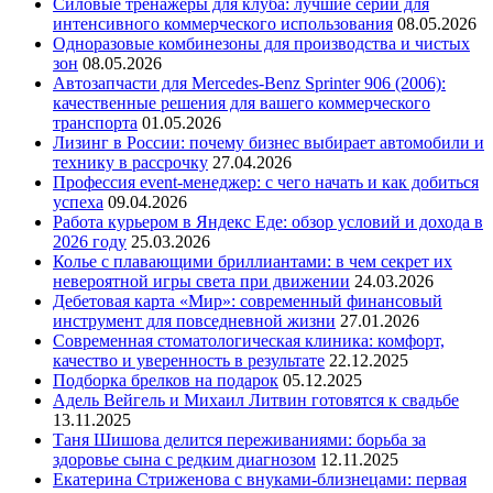
Силовые тренажеры для клуба: лучшие серии для
интенсивного коммерческого использования
08.05.2026
Одноразовые комбинезоны для производства и чистых
зон
08.05.2026
Автозапчасти для Mercedes-Benz Sprinter 906 (2006):
качественные решения для вашего коммерческого
транспорта
01.05.2026
Лизинг в России: почему бизнес выбирает автомобили и
технику в рассрочку
27.04.2026
Профессия event-менеджер: с чего начать и как добиться
успеха
09.04.2026
Работа курьером в Яндекс Еде: обзор условий и дохода в
2026 году
25.03.2026
Колье с плавающими бриллиантами: в чем секрет их
невероятной игры света при движении
24.03.2026
Дебетовая карта «Мир»: современный финансовый
инструмент для повседневной жизни
27.01.2026
Современная стоматологическая клиника: комфорт,
качество и уверенность в результате
22.12.2025
Подборка брелков на подарок
05.12.2025
Адель Вейгель и Михаил Литвин готовятся к свадьбе
13.11.2025
Таня Шишова делится переживаниями: борьба за
здоровье сына с редким диагнозом
12.11.2025
Екатерина Стриженова с внуками-близнецами: первая