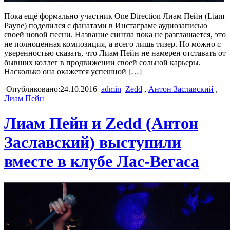
Пока ещё формально участник One Direction Лиам Пейн (Liam
Payne) поделился с фанатами в Инстаграме аудиозаписью
своей новой песни. Название сингла пока не разглашается, это
не полноценная композиция, а всего лишь тизер. Но можно с
уверенностью сказать, что Лиам Пейн не намерен отставать от
бывших коллег в продвижении своей сольной карьеры.
Насколько она окажется успешной […]
Опубликовано:24.10.2016
admin
Zedd
,
Антон Заславский
,
Лиам Пейн
Лиам Пейн и Zedd (Антон
Заславский) выступили
вместе в клубе Лас-Вегаса