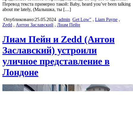
Перевод текста примерно такой: Baby, heard you’ve been talking
about me lately, (Малышка, ты […]
Опубликовано:25.05.2024
admin
Get Low"
,
Liam Payne
,
Zedd
,
Антон Заславский
,
Лиам Пейн
Лиам Пейн и Zedd (Антон
Заславский) устроили
уличное представление в
Лондоне