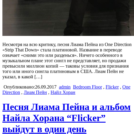
Несмотря на всю критику, песня Лиама Пейна из One Direction
«Strip That Down» стала платиновой. Название в переводе
означает «сними это или разденься». Ничего особенного в
музыкальном плане этот сингл не представляет, но продажи
превысили миллион копий — таковы условия для признания
того или иного сингла платиновым в США. Лиам Пейн не
указал, в какой […]
Опубликовано:26.09.2017
admin
Bedroom Floor
,
Flicker
,
One
Direction
,
Лиам Пейн
,
Найл Хоран
Песня Лиама Пейна и альбом
Найла Хорана “Flicker”
выйдут в один день