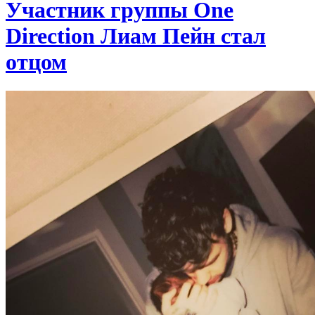
Участник группы One
Direction Лиам Пейн стал
отцом