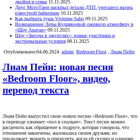
двойня в семье
11.11.2025
Друг МотоТани раскрыл детали ДТП, унесшего жизнь
известной байкерши
10.11.2025
Как выбрать тушь Vivienne Sabo
09.11.2025
Возвращение Леры Кудрявцевой оживило атмосферу в
«Шоу Аватар»
09.11.2025
Шоу «Звезды в джунглях»: новые участники и
экстремальные условия
08.11.2025
Опубликовано:04.06.2024
admin
Bedroom Floor
,
Лиам Пейн
Лиам Пейн: новая песня
«Bedroom Floor», видео,
перевод текста
Лиам Пейн выпустил свою новую песню «Bedroom Floor», что
в переводе означает «пол в спальне». Текст песни можно
расценить как обращение к подруге, которая говорила, что
отношения закончены, жаловалась своим друзьям, но
продолжает звонить и приходить, когда ей скучно и одиноко.