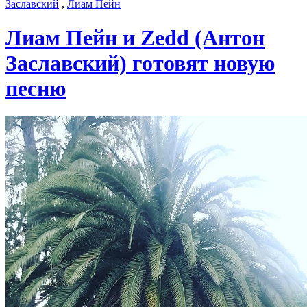
Заславский
,
Лиам Пейн
Лиам Пейн и Zedd (Антон
Заславский) готовят новую
песню