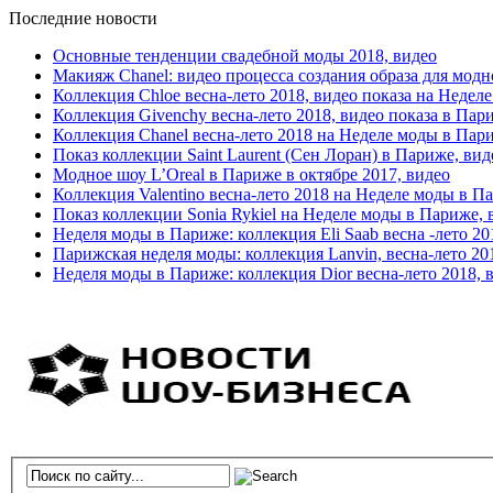
Последние новости
Основные тенденции свадебной моды 2018, видео
Макияж Chanel: видео процесса создания образа для модн
Коллекция Chloe весна-лето 2018, видео показа на Недел
Коллекция Givenchy весна-лето 2018, видео показа в Пар
Коллекция Chanel весна-лето 2018 на Неделе моды в Пар
Показ коллекции Saint Laurent (Сен Лоран) в Париже, вид
Модное шоу L’Oreal в Париже в октябре 2017, видео
Коллекция Valentino весна-лето 2018 на Неделе моды в П
Показ коллекции Sonia Rykiel на Неделе моды в Париже, 
Неделя моды в Париже: коллекция Eli Saab весна -лето 20
Парижская неделя моды: коллекция Lanvin, весна-лето 20
Неделя моды в Париже: коллекция Dior весна-лето 2018, 