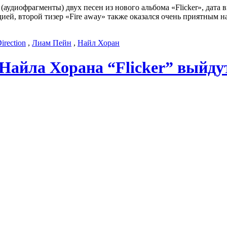
 (аудиофрагменты) двух песен из нового альбома «Flicker», дат
ией, второй тизер «Fire away» также оказался очень приятным 
irection
,
Лиам Пейн
,
Найл Хоран
Найла Хорана “Flicker” выйдут