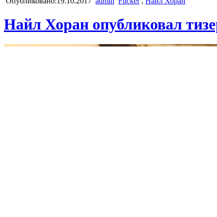
Опубликовано:19.10.2017
admin
Flicker
,
Найл Хоран
Найл Хоран опубликовал тизер