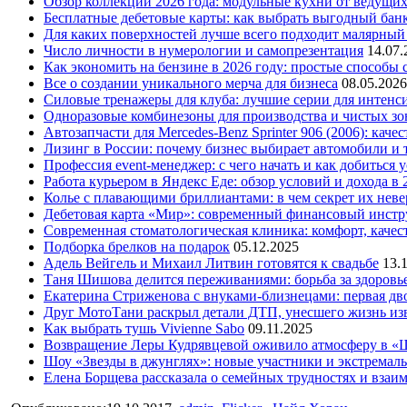
Обзор коллекций 2026 года: модульные кухни от ведущи
Бесплатные дебетовые карты: как выбрать выгодный бан
Для каких поверхностей лучше всего подходит малярный
Число личности в нумерологии и самопрезентация
14.07.
Как экономить на бензине в 2026 году: простые способы
Все о создании уникального мерча для бизнеса
08.05.2026
Силовые тренажеры для клуба: лучшие серии для интенс
Одноразовые комбинезоны для производства и чистых зо
Автозапчасти для Mercedes-Benz Sprinter 906 (2006): кач
Лизинг в России: почему бизнес выбирает автомобили и 
Профессия event-менеджер: с чего начать и как добиться 
Работа курьером в Яндекс Еде: обзор условий и дохода в 
Колье с плавающими бриллиантами: в чем секрет их нев
Дебетовая карта «Мир»: современный финансовый инстр
Современная стоматологическая клиника: комфорт, качест
Подборка брелков на подарок
05.12.2025
Адель Вейгель и Михаил Литвин готовятся к свадьбе
13.
Таня Шишова делится переживаниями: борьба за здоровь
Екатерина Стриженова с внуками-близнецами: первая дво
Друг МотоТани раскрыл детали ДТП, унесшего жизнь из
Как выбрать тушь Vivienne Sabo
09.11.2025
Возвращение Леры Кудрявцевой оживило атмосферу в «
Шоу «Звезды в джунглях»: новые участники и экстремал
Елена Борщева рассказала о семейных трудностях и взаи