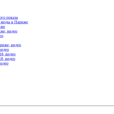
ого показа
е моды в Париже
иже
иже, видео
ео
ариже, видео
видео
18, видео
18, видео
видео