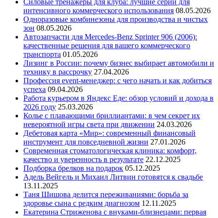
Силовые тренажеры для клуба: лучшие серии для
интенсивного коммерческого использования
08.05.2026
Одноразовые комбинезоны для производства и чистых
зон
08.05.2026
Автозапчасти для Mercedes-Benz Sprinter 906 (2006):
качественные решения для вашего коммерческого
транспорта
01.05.2026
Лизинг в России: почему бизнес выбирает автомобили и
технику в рассрочку
27.04.2026
Профессия event-менеджер: с чего начать и как добиться
успеха
09.04.2026
Работа курьером в Яндекс Еде: обзор условий и дохода в
2026 году
25.03.2026
Колье с плавающими бриллиантами: в чем секрет их
невероятной игры света при движении
24.03.2026
Дебетовая карта «Мир»: современный финансовый
инструмент для повседневной жизни
27.01.2026
Современная стоматологическая клиника: комфорт,
качество и уверенность в результате
22.12.2025
Подборка брелков на подарок
05.12.2025
Адель Вейгель и Михаил Литвин готовятся к свадьбе
13.11.2025
Таня Шишова делится переживаниями: борьба за
здоровье сына с редким диагнозом
12.11.2025
Екатерина Стриженова с внуками-близнецами: первая