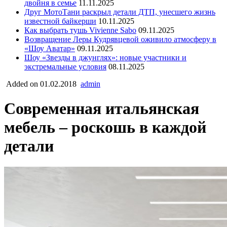
двойня в семье
11.11.2025
Друг МотоТани раскрыл детали ДТП, унесшего жизнь
известной байкерши
10.11.2025
Как выбрать тушь Vivienne Sabo
09.11.2025
Возвращение Леры Кудрявцевой оживило атмосферу в
«Шоу Аватар»
09.11.2025
Шоу «Звезды в джунглях»: новые участники и
экстремальные условия
08.11.2025
Added on 01.02.2018
admin
Современная итальянская
мебель – роскошь в каждой
детали