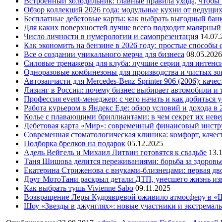
Встроенный холодильник: главные правила ухода, чтобы
Обзор коллекций 2026 года: модульные кухни от ведущи
Бесплатные дебетовые карты: как выбрать выгодный бан
Для каких поверхностей лучше всего подходит малярный
Число личности в нумерологии и самопрезентация
14.07.
Как экономить на бензине в 2026 году: простые способы
Все о создании уникального мерча для бизнеса
08.05.2026
Силовые тренажеры для клуба: лучшие серии для интенс
Одноразовые комбинезоны для производства и чистых зо
Автозапчасти для Mercedes-Benz Sprinter 906 (2006): кач
Лизинг в России: почему бизнес выбирает автомобили и 
Профессия event-менеджер: с чего начать и как добиться 
Работа курьером в Яндекс Еде: обзор условий и дохода в 
Колье с плавающими бриллиантами: в чем секрет их нев
Дебетовая карта «Мир»: современный финансовый инстр
Современная стоматологическая клиника: комфорт, качест
Подборка брелков на подарок
05.12.2025
Адель Вейгель и Михаил Литвин готовятся к свадьбе
13.
Таня Шишова делится переживаниями: борьба за здоровь
Екатерина Стриженова с внуками-близнецами: первая дво
Друг МотоТани раскрыл детали ДТП, унесшего жизнь из
Как выбрать тушь Vivienne Sabo
09.11.2025
Возвращение Леры Кудрявцевой оживило атмосферу в «
Шоу «Звезды в джунглях»: новые участники и экстремал