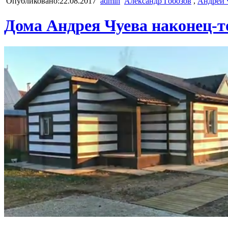
Опубликовано:22.08.2017
admin
Александр Гобозов
,
Андрей 
Дома Андрея Чуева наконец-т