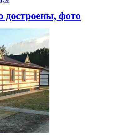
Чуев
о достроены, фото