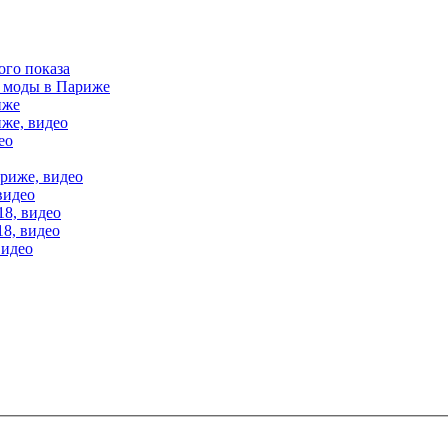
ого показа
е моды в Париже
иже
иже, видео
ео
ариже, видео
видео
18, видео
18, видео
видео