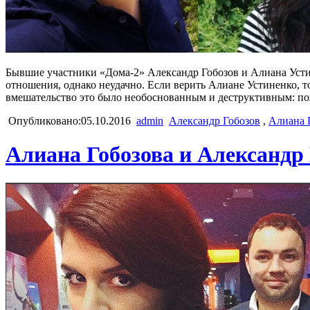
Бывшие участники «Дома-2» Александр Гобозов и Алиана Устине
отношения, однако неудачно. Если верить Алиане Устиненко, т
вмешательство это было необоснованным и деструктивным: по
Опубликовано:05.10.2016
admin
Александр Гобозов
,
Алиана 
Алиана Гобозова и Александр