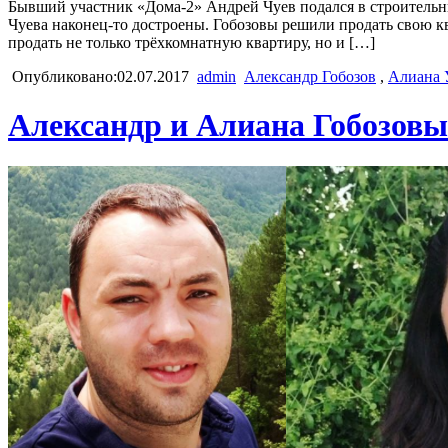
Бывший участник «Дома-2» Андрей Чуев подался в строительный
Чуева наконец-то достроены. Гобозовы решили продать свою к
продать не только трёхкомнатную квартиру, но и […]
Опубликовано:02.07.2017
admin
Александр Гобозов
,
Алиана 
Александр и Алиана Гобозовы 