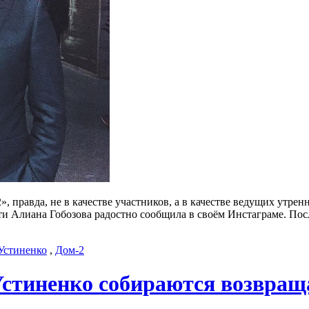
», правда, не в качестве участников, а в качестве ведущих утре
ости Алиана Гобозова радостно сообщила в своём Инстаграме. По
Устиненко
,
Дом-2
Устиненко собираются возвращ