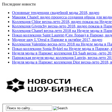
Последние новости
Основные тенденции свадебной моды 2018, видео
Макияж Chanel: видео процесса создания образа для модн
Коллекция Chloe весна-лето 2018, видео показа на Недел
Коллекция Givenchy весна-лето 2018, видео показа в Пар
Коллекция Chanel весна-лето 2018 на Неделе моды в Пар
Показ коллекции Saint Laurent (Сен Лоран) в Париже, вид
Модное шоу L’Oreal в Париже в октябре 2017, видео
Коллекция Valentino весна-лето 2018 на Неделе моды в П
Показ коллекции Sonia Rykiel на Неделе моды в Париже, 
Неделя моды в Париже: коллекция Eli Saab весна -лето 20
Парижская неделя моды: коллекция Lanvin, весна-лето 20
Неделя моды в Париже: коллекция Dior весна-лето 2018, 