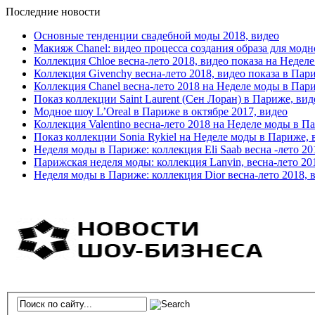
Последние новости
Основные тенденции свадебной моды 2018, видео
Макияж Chanel: видео процесса создания образа для модн
Коллекция Chloe весна-лето 2018, видео показа на Недел
Коллекция Givenchy весна-лето 2018, видео показа в Пар
Коллекция Chanel весна-лето 2018 на Неделе моды в Пар
Показ коллекции Saint Laurent (Сен Лоран) в Париже, вид
Модное шоу L’Oreal в Париже в октябре 2017, видео
Коллекция Valentino весна-лето 2018 на Неделе моды в П
Показ коллекции Sonia Rykiel на Неделе моды в Париже, 
Неделя моды в Париже: коллекция Eli Saab весна -лето 20
Парижская неделя моды: коллекция Lanvin, весна-лето 20
Неделя моды в Париже: коллекция Dior весна-лето 2018, 