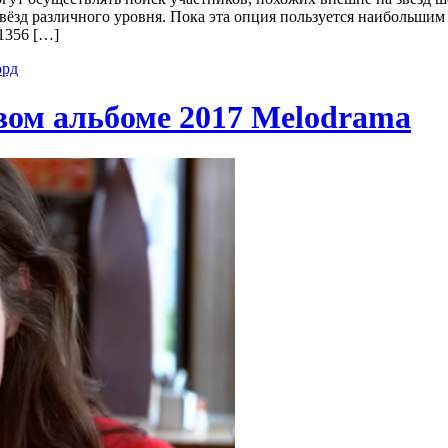
ёзд различного уровня. Пока эта опция пользуется наибольшим 
1356 […]
орд
овом альбоме 2017 Melodrama