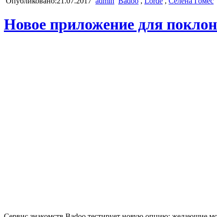
Опубликовано:21.07.2017
admin
Badoo
,
Lorde
,
Селена Гомес
Новое приложение для поклон
Сервис знакомств Badoo тестирует новую опцию: желающие мог