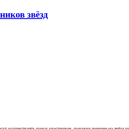
ников звёзд
ут осуществлять поиск участников, похожих внешне на звёзд шоу