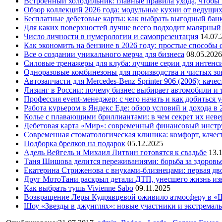
Встроенный холодильник: главные правила ухода, чтобы
Обзор коллекций 2026 года: модульные кухни от ведущи
Бесплатные дебетовые карты: как выбрать выгодный бан
Для каких поверхностей лучше всего подходит малярный
Число личности в нумерологии и самопрезентация
14.07.
Как экономить на бензине в 2026 году: простые способы
Все о создании уникального мерча для бизнеса
08.05.2026
Силовые тренажеры для клуба: лучшие серии для интенс
Одноразовые комбинезоны для производства и чистых зо
Автозапчасти для Mercedes-Benz Sprinter 906 (2006): кач
Лизинг в России: почему бизнес выбирает автомобили и 
Профессия event-менеджер: с чего начать и как добиться 
Работа курьером в Яндекс Еде: обзор условий и дохода в 
Колье с плавающими бриллиантами: в чем секрет их нев
Дебетовая карта «Мир»: современный финансовый инстр
Современная стоматологическая клиника: комфорт, качест
Подборка брелков на подарок
05.12.2025
Адель Вейгель и Михаил Литвин готовятся к свадьбе
13.
Таня Шишова делится переживаниями: борьба за здоровь
Екатерина Стриженова с внуками-близнецами: первая дво
Друг МотоТани раскрыл детали ДТП, унесшего жизнь из
Как выбрать тушь Vivienne Sabo
09.11.2025
Возвращение Леры Кудрявцевой оживило атмосферу в «
Шоу «Звезды в джунглях»: новые участники и экстремал