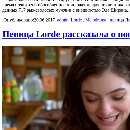
время появится и обособленное приложение для поклонников зв
данных 717 рыжеволосых мужчин с внешностью Эда Ширана, 
Опубликовано:20.06.2017
admin
Lorde
,
Melodrama
,
певица Л
Певица Lorde рассказала о н