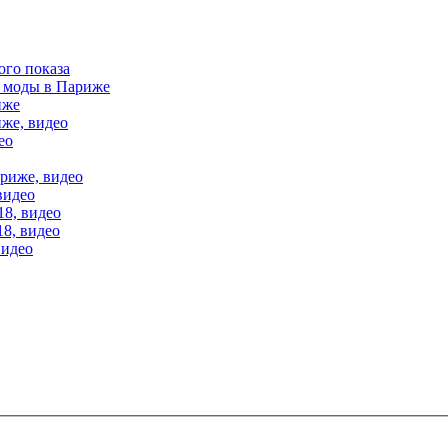
ого показа
е моды в Париже
иже
иже, видео
ео
ариже, видео
видео
18, видео
18, видео
видео