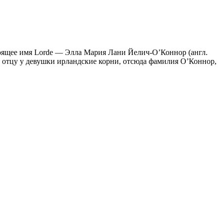
тоящее имя Lorde — Элла Мария Лани Йелич-О’Коннор (англ.
 По отцу у девушки ирландские корни, отсюда фамилия О’Коннор,