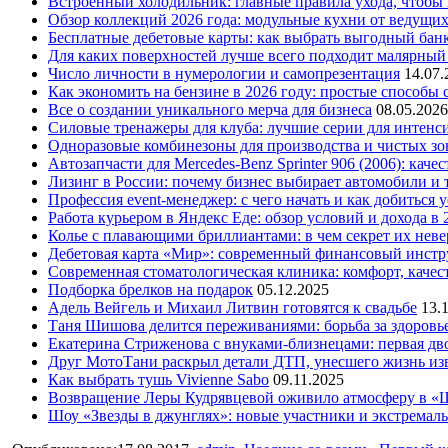
Встроенный холодильник: главные правила ухода, чтобы
Обзор коллекций 2026 года: модульные кухни от ведущи
Бесплатные дебетовые карты: как выбрать выгодный бан
Для каких поверхностей лучше всего подходит малярный
Число личности в нумерологии и самопрезентация
14.07.
Как экономить на бензине в 2026 году: простые способы
Все о создании уникального мерча для бизнеса
08.05.2026
Силовые тренажеры для клуба: лучшие серии для интенс
Одноразовые комбинезоны для производства и чистых зо
Автозапчасти для Mercedes-Benz Sprinter 906 (2006): кач
Лизинг в России: почему бизнес выбирает автомобили и 
Профессия event-менеджер: с чего начать и как добиться 
Работа курьером в Яндекс Еде: обзор условий и дохода в 
Колье с плавающими бриллиантами: в чем секрет их нев
Дебетовая карта «Мир»: современный финансовый инстр
Современная стоматологическая клиника: комфорт, качест
Подборка брелков на подарок
05.12.2025
Адель Вейгель и Михаил Литвин готовятся к свадьбе
13.
Таня Шишова делится переживаниями: борьба за здоровь
Екатерина Стриженова с внуками-близнецами: первая дво
Друг МотоТани раскрыл детали ДТП, унесшего жизнь из
Как выбрать тушь Vivienne Sabo
09.11.2025
Возвращение Леры Кудрявцевой оживило атмосферу в «
Шоу «Звезды в джунглях»: новые участники и экстремал