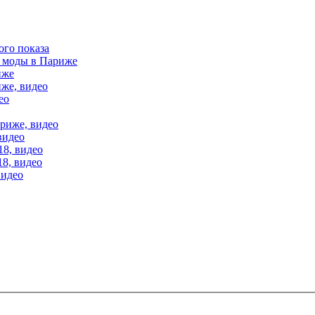
ого показа
е моды в Париже
иже
иже, видео
ео
ариже, видео
видео
18, видео
18, видео
видео