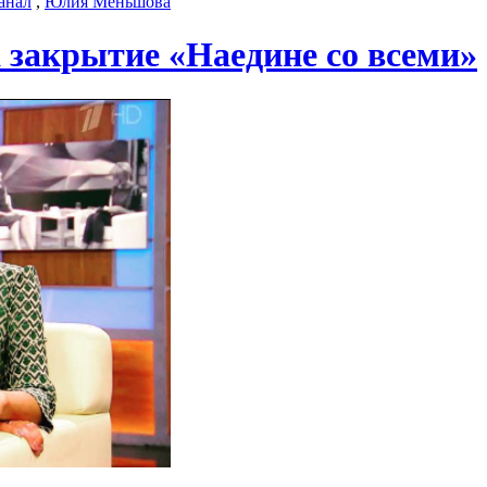
анал
,
Юлия Меньшова
закрытие «Наедине со всеми»