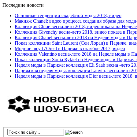
Последние новости
Основные тенденции свадебной моды 2018, видео
Макияж Chanel: видео процесса создания образа для модн
Коллекция Chloe весна-лето 2018, видео показа на Недел
Коллекция Givenchy весна-лето 2018, видео показа в Пар
Коллекция Chanel весна-лето 2018 на Неделе моды в Пар
Показ коллекции Saint Laurent (Сен Лоран) в Париже, вид
Модное шоу L’Oreal в Париже в октябре 2017, видео
Коллекция Valentino весна-лето 2018 на Неделе моды в П
Показ коллекции Sonia Rykiel на Неделе моды в Париже, 
Неделя моды в Париже: коллекция Eli Saab весна -лето 20
Парижская неделя моды: коллекция Lanvin, весна-лето 20
Неделя моды в Париже: коллекция Dior весна-лето 2018, 