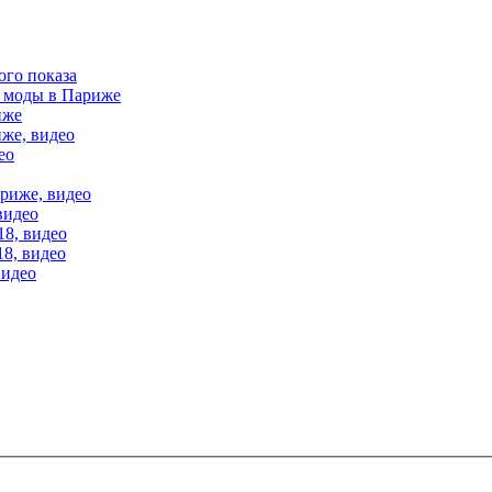
ого показа
е моды в Париже
иже
иже, видео
ео
ариже, видео
видео
18, видео
18, видео
видео