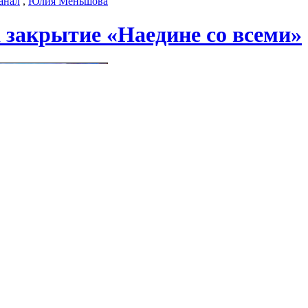
анал
,
Юлия Меньшова
закрытие «Наедине со всеми»