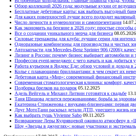
Встроенный холодильник: главные правила ухода, чтобы
Обзор коллекций 2026 года: модульные кухни от ведущи
Бесплатные дебетовые карты: как выбрать выгодный бан
Для каких поверхностей лучше всего подходит малярный
Число личности в нумерологии и самопрезентация
14.07.
Как экономить на бензине в 2026 году: простые способы
Все о создании уникального мерча для бизнеса
08.05.2026
Силовые тренажеры для клуба: лучшие серии для интенс
Одноразовые комбинезоны для производства и чистых зо
Автозапчасти для Mercedes-Benz Sprinter 906 (2006): кач
Лизинг в России: почему бизнес выбирает автомобили и 
Профессия event-менеджер: с чего начать и как добиться 
Работа курьером в Яндекс Еде: обзор условий и дохода в 
Колье с плавающими бриллиантами: в чем секрет их нев
Дебетовая карта «Мир»: современный финансовый инстр
Современная стоматологическая клиника: комфорт, качест
Подборка брелков на подарок
05.12.2025
Адель Вейгель и Михаил Литвин готовятся к свадьбе
13.
Таня Шишова делится переживаниями: борьба за здоровь
Екатерина Стриженова с внуками-близнецами: первая дво
Друг МотоТани раскрыл детали ДТП, унесшего жизнь из
Как выбрать тушь Vivienne Sabo
09.11.2025
Возвращение Леры Кудрявцевой оживило атмосферу в «
Шоу «Звезды в джунглях»: новые участники и экстремал