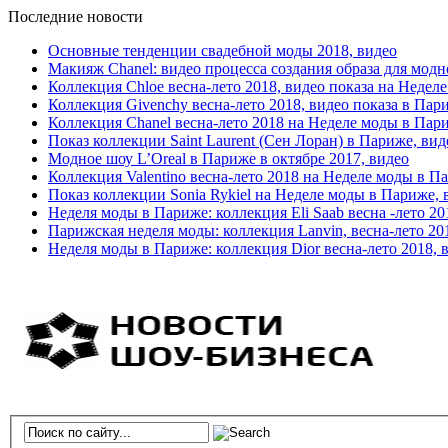
Последние новости
Основные тенденции свадебной моды 2018, видео
Макияж Chanel: видео процесса создания образа для модн
Коллекция Chloe весна-лето 2018, видео показа на Недел
Коллекция Givenchy весна-лето 2018, видео показа в Пар
Коллекция Chanel весна-лето 2018 на Неделе моды в Пар
Показ коллекции Saint Laurent (Сен Лоран) в Париже, вид
Модное шоу L’Oreal в Париже в октябре 2017, видео
Коллекция Valentino весна-лето 2018 на Неделе моды в П
Показ коллекции Sonia Rykiel на Неделе моды в Париже, 
Неделя моды в Париже: коллекция Eli Saab весна -лето 20
Парижская неделя моды: коллекция Lanvin, весна-лето 20
Неделя моды в Париже: коллекция Dior весна-лето 2018, 