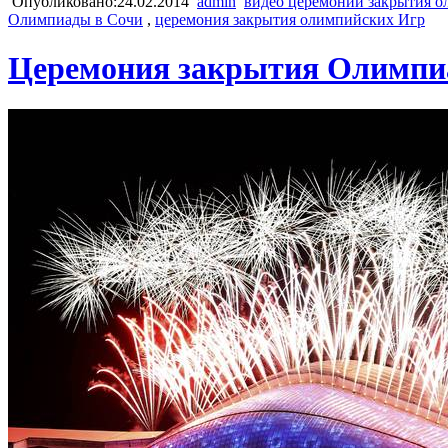
Опубликовано:24.02.2014
admin
видео церемонии закрытия 
Олимпиады в Сочи
,
церемония закрытия олимпийских Игр
Церемония закрытия Олимпиад