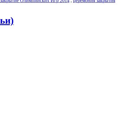
закрытие Олимпийских Игр 2014
,
церемония закрытия
ьи)