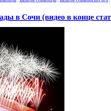
олимпиады
,
закрытие Олимпиады
,
закрытие Олимпийских Игр
,
ы в Сочи (видео в конце стат