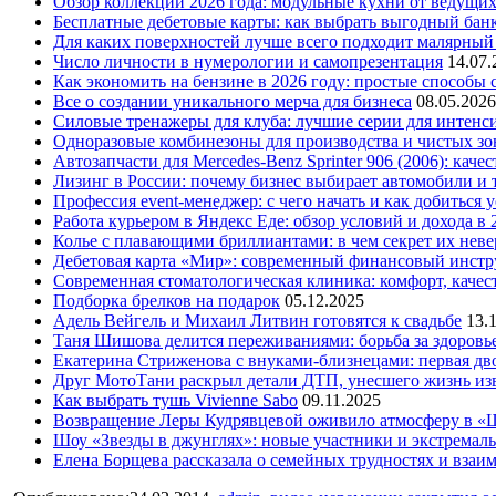
Обзор коллекций 2026 года: модульные кухни от ведущи
Бесплатные дебетовые карты: как выбрать выгодный бан
Для каких поверхностей лучше всего подходит малярный
Число личности в нумерологии и самопрезентация
14.07.
Как экономить на бензине в 2026 году: простые способы
Все о создании уникального мерча для бизнеса
08.05.2026
Силовые тренажеры для клуба: лучшие серии для интенс
Одноразовые комбинезоны для производства и чистых зо
Автозапчасти для Mercedes-Benz Sprinter 906 (2006): кач
Лизинг в России: почему бизнес выбирает автомобили и 
Профессия event-менеджер: с чего начать и как добиться 
Работа курьером в Яндекс Еде: обзор условий и дохода в 
Колье с плавающими бриллиантами: в чем секрет их нев
Дебетовая карта «Мир»: современный финансовый инстр
Современная стоматологическая клиника: комфорт, качест
Подборка брелков на подарок
05.12.2025
Адель Вейгель и Михаил Литвин готовятся к свадьбе
13.
Таня Шишова делится переживаниями: борьба за здоровь
Екатерина Стриженова с внуками-близнецами: первая дво
Друг МотоТани раскрыл детали ДТП, унесшего жизнь из
Как выбрать тушь Vivienne Sabo
09.11.2025
Возвращение Леры Кудрявцевой оживило атмосферу в «
Шоу «Звезды в джунглях»: новые участники и экстремал
Елена Борщева рассказала о семейных трудностях и взаи