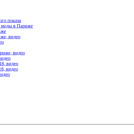
ого показа
е моды в Париже
иже
иже, видео
ео
ариже, видео
видео
18, видео
18, видео
видео