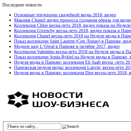
Последние новости
Основные тенденции свадебной моды 2018, видео
Макияж Chanel: видео процесса создания образа для модн
Коллекция Chloe весна-лето 2018, видео показа на Недел
Коллекция Givenchy весна-лето 2018, видео показа в Пар
Коллекция Chanel весна-лето 2018 на Неделе моды в Пар
Показ коллекции Saint Laurent (Сен Лоран) в Париже, вид
Модное шоу L’Oreal в Париже в октябре 2017, видео
Коллекция Valentino весна-лето 2018 на Неделе моды в П
Показ коллекции Sonia Rykiel на Неделе моды в Париже, 
Неделя моды в Париже: коллекция Eli Saab весна -лето 20
Парижская неделя моды: коллекция Lanvin, весна-лето 20
Неделя моды в Париже: коллекция Dior весна-лето 2018, 