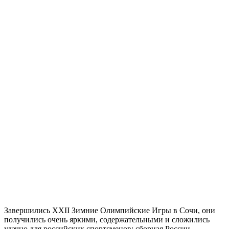
Завершились XXII Зимние Олимпийские Игры в Сочи, они
получились очень яркими, содержательными и сложились
удачно для российских спортсменов: сборная России