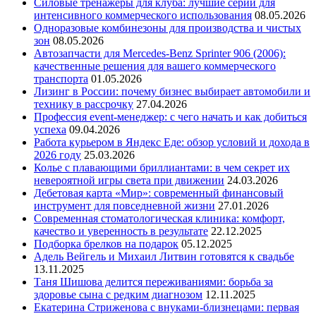
Силовые тренажеры для клуба: лучшие серии для
интенсивного коммерческого использования
08.05.2026
Одноразовые комбинезоны для производства и чистых
зон
08.05.2026
Автозапчасти для Mercedes-Benz Sprinter 906 (2006):
качественные решения для вашего коммерческого
транспорта
01.05.2026
Лизинг в России: почему бизнес выбирает автомобили и
технику в рассрочку
27.04.2026
Профессия event-менеджер: с чего начать и как добиться
успеха
09.04.2026
Работа курьером в Яндекс Еде: обзор условий и дохода в
2026 году
25.03.2026
Колье с плавающими бриллиантами: в чем секрет их
невероятной игры света при движении
24.03.2026
Дебетовая карта «Мир»: современный финансовый
инструмент для повседневной жизни
27.01.2026
Современная стоматологическая клиника: комфорт,
качество и уверенность в результате
22.12.2025
Подборка брелков на подарок
05.12.2025
Адель Вейгель и Михаил Литвин готовятся к свадьбе
13.11.2025
Таня Шишова делится переживаниями: борьба за
здоровье сына с редким диагнозом
12.11.2025
Екатерина Стриженова с внуками-близнецами: первая