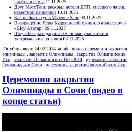
двойня в семье
11.11.2025
Друг МотоТани раскрыл детали ДТП, унесшего жизнь
известной байкерши
10.11.2025
Как выбрать тушь Vivienne Sabo
09.11.2025
Возвращение Леры Кудрявцевой оживило атмосферу в
«Шоу Аватар»
09.11.2025
Шоу «Звезды в джунглях»: новые участники и
экстремальные условия
08.11.2025
Опубликовано:24.02.2014
admin
видео церемонии закрытия
олимпиады
,
закрытие Олимпиады
,
закрытие Олимпийских
Игр
,
закрытие Олимпийских Игр 2014
,
церемония закрытия
Олимпиады в Сочи
,
церемония закрытия олимпийских Игр
Церемония закрытия
Олимпиады в Сочи (видео в
конце статьи)